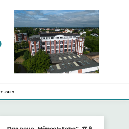
ressum
Das neue „Hänsel-Echo“, # 9