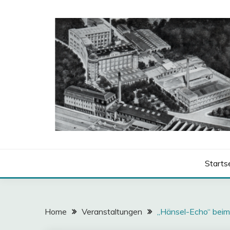
Skip
to
content
HÄNSEL-ECHO
Starts
Home
Veranstaltungen
„Hänsel-Echo“ beim 