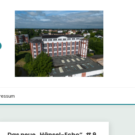
ressum
Das neue „Hänsel-Echo“, # 9