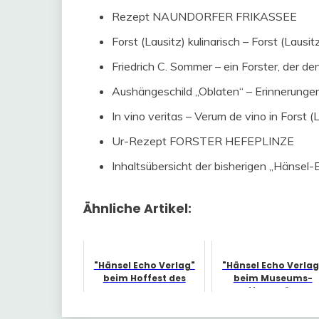
Rezept NAUNDORFER FRIKASSEE
Forst (Lausitz) kulinarisch – Forst (Lausit
Friedrich C. Sommer – ein Forster, der 
Aushängeschild „Oblaten“ – Erinnerungen 
In vino veritas – Verum de vino in Forst (
Ur-Rezept FORSTER HEFEPLINZE
Inhaltsübersicht der bisherigen „Hänsel-
Ähnliche Artikel:
"Hänsel Echo Verlag"
"Hänsel Echo Verlag
beim Hoffest des
beim Museums-
Forster Muse...
Hoffest präsent