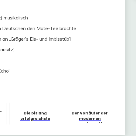
z) musikalisch
den Deutschen den Mate-Tee brachte
an „Gröger’s Eis- und Imbisstüb’!“
Lausitz)
Echo“
"
Die bislang
Der Vorläufer der
erfolgreichste
modernen
Ausgabe!
Modezeitschriften