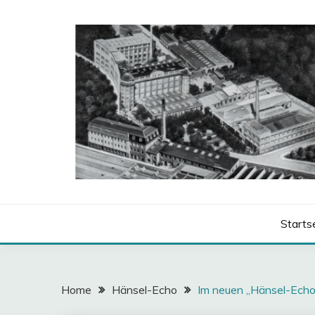
Skip
to
content
HÄNSEL-ECHO
Starts
Home
Hänsel-Echo
Im neuen „Hänsel-Echo“