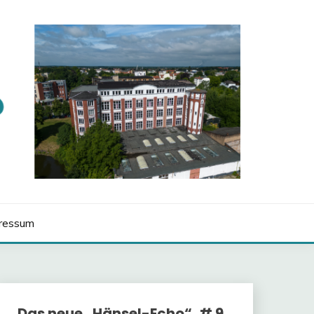
ressum
Das neue „Hänsel-Echo“, # 9